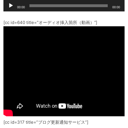
音
00:00
00:00
声
プ
[cc id=640 title=”オーディオ挿入箇所（動画）”]
レ
ー
ヤ
ー
[cc id=317 title=”ブログ更新通知サービス”]